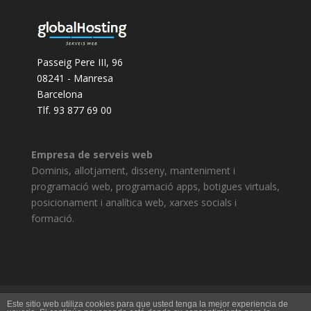
Passeig Pere III, 96
08241 - Manresa
Barcelona
Tlf. 93 877 69 00
Empresa de serveis web
Dominis, allotjament, disseny, manteniment i
programació web, programació apps, botigues virtuals,
posicionament i analítica web, xarxes socials i
formació.
Avís legal
Política de privacitat
Este sitio web utiliza cookies para que usted tenga la mejor experiencia de