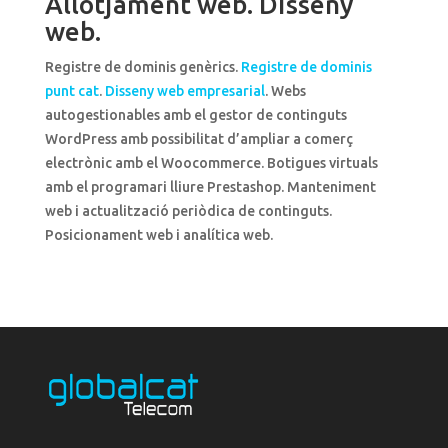
Allotjament web. Disseny
web.
Registre de dominis genèrics.
Registre de dominis
punt cat
.
Disseny web empresarial
. Webs
autogestionables amb el gestor de continguts
WordPress amb possibilitat d’ampliar a comerç
electrònic amb el Woocommerce. Botigues virtuals
amb el programari lliure Prestashop. Manteniment
web i actualització periòdica de continguts.
Posicionament web i analítica web.