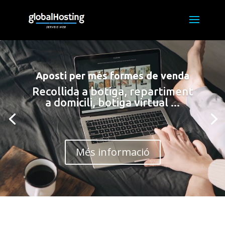
Reproductor
de
vídeo
Aposti per més formes de venda
Recollida a botiga, repartiment
a domicili, botiga virtual ...
Més informació