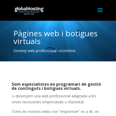
Reproductor
de
Pàgines web i botigues
vídeo
virtuals
Disseny web professional i econòmic
Som especialistes en programari de gestió
de continguts i botigues virtuals.
Li dissenyem una web professional adaptada a les
seves necessitats empresarials o d’activitat.
Totes les nostres webs son “responsive” es a dir, es