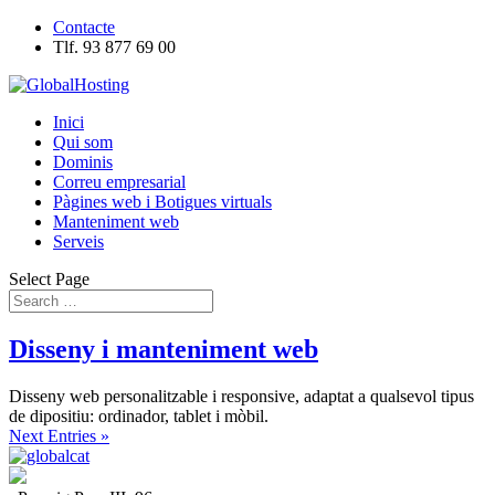
Contacte
Tlf. 93 877 69 00
Inici
Qui som
Dominis
Correu empresarial
Pàgines web i Botigues virtuals
Manteniment web
Serveis
Select Page
Disseny i manteniment web
Disseny web personalitzable i responsive, adaptat a qualsevol tipus
de dipositiu: ordinador, tablet i mòbil.
Next Entries »