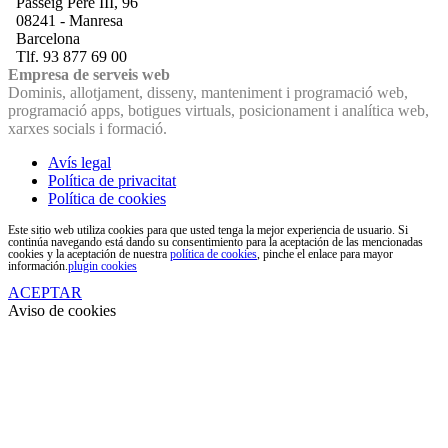
Passeig Pere III, 96
08241 - Manresa
Barcelona
Tlf. 93 877 69 00
Empresa de serveis web
Dominis, allotjament, disseny, manteniment i programació web,
programació apps, botigues virtuals, posicionament i analítica web,
xarxes socials i formació.
Avís legal
Política de privacitat
Política de cookies
Este sitio web utiliza cookies para que usted tenga la mejor experiencia de usuario. Si
continúa navegando está dando su consentimiento para la aceptación de las mencionadas
cookies y la aceptación de nuestra
política de cookies
, pinche el enlace para mayor
información.
plugin cookies
ACEPTAR
Aviso de cookies