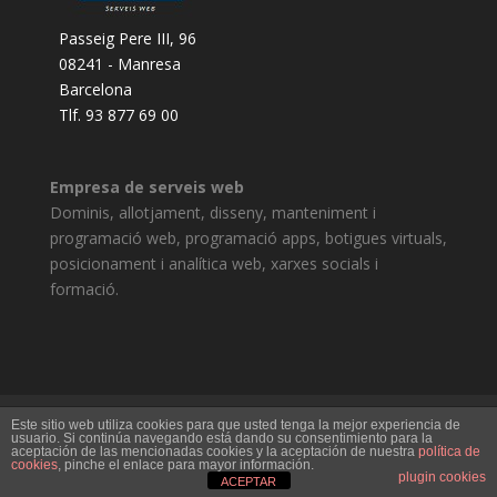
Passeig Pere III, 96
08241 - Manresa
Barcelona
Tlf. 93 877 69 00
Empresa de serveis web
Dominis, allotjament, disseny, manteniment i
programació web, programació apps, botigues virtuals,
posicionament i analítica web, xarxes socials i
formació.
Avís legal
Política de privacitat
Este sitio web utiliza cookies para que usted tenga la mejor experiencia de
usuario. Si continúa navegando está dando su consentimiento para la
Política de cookies
aceptación de las mencionadas cookies y la aceptación de nuestra
política de
cookies
, pinche el enlace para mayor información.
plugin cookies
ACEPTAR